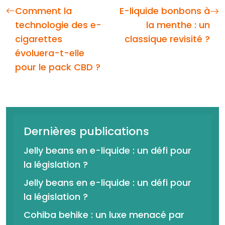
Comment la
E-liquide bonbons à
technologie des e-
la menthe : un
cigarettes
classique revisité ?
évoluera-t-elle
pour le pack CBD ?
Dernières publications
Jelly beans en e-liquide : un défi pour
la législation ?
Jelly beans en e-liquide : un défi pour
la législation ?
Cohiba behike : un luxe menacé par